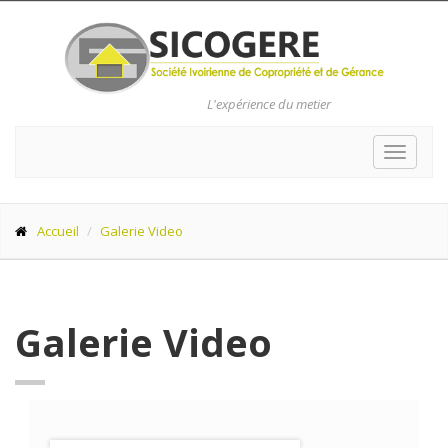
L'expérience du metier
Toggle
navigat
Accueil
Galerie Video
Galerie Video